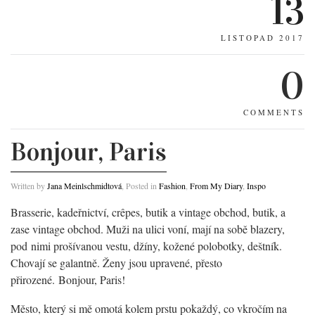
13
LISTOPAD 2017
0
COMMENTS
Bonjour, Paris
Written by
Jana Meinlschmidtová
, Posted in
Fashion
,
From My Diary
,
Inspo
Brasserie, kadeřnictví, crêpes, butik a vintage obchod, butik, a
zase vintage obchod. Muži na ulici voní, mají na sobě blazery,
pod nimi prošívanou vestu, džíny, kožené polobotky, deštník.
Chovají se galantně. Ženy jsou upravené, přesto
přirozené. Bonjour, Paris!
Město, který si mě omotá kolem prstu pokaždý, co vkročím na