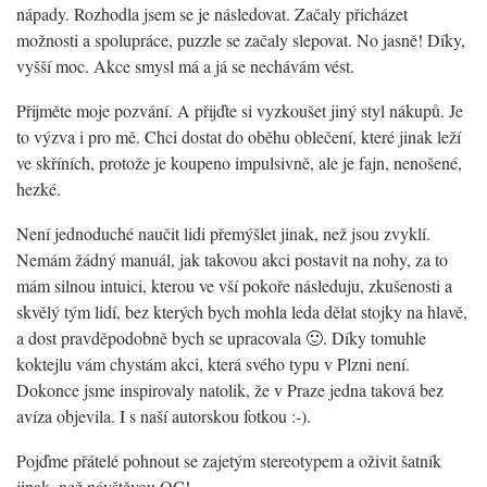
nápady. Rozhodla jsem se je následovat. Začaly přicházet
možnosti a spolupráce, puzzle se začaly slepovat. No jasně! Díky,
vyšší moc. Akce smysl má a já se nechávám vést.
Přijměte moje pozvání. A přijďte si vyzkoušet jiný styl nákupů. Je
to výzva i pro mě. Chci dostat do oběhu oblečení, které jinak leží
ve skříních, protože je koupeno impulsivně, ale je fajn, nenošené,
hezké.
Není jednoduché naučit lidi přemýšlet jinak, než jsou zvyklí.
Nemám žádný manuál, jak takovou akci postavit na nohy, za to
mám silnou
intuici, kterou ve vší pokoře následuju, zkušenosti a
skvělý tým lidí, bez kterých bych mohla leda dělat stojky na hlavě,
a dost pravděpodobně bych se upracovala
🙂
. Díky tomuhle
koktejlu vám chystám akci, která svého typu v Plzni není.
Dokonce jsme inspirovaly natolik, že v Praze jedna taková bez
avíza objevila. I s naší autorskou fotkou :-).
Pojďme přátelé pohnout se zajetým stereotypem a oživit šatník
jinak, než návštěvou OC!