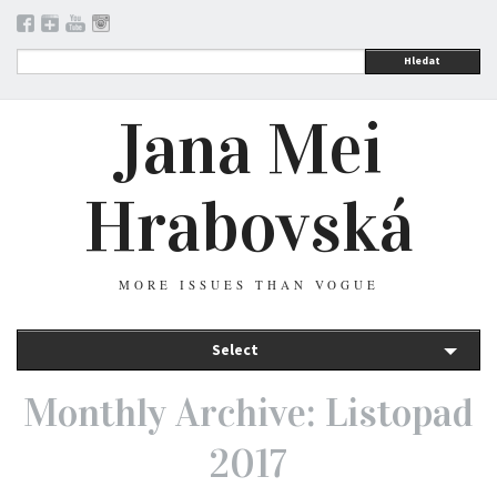
Hledat
Jana Mei
Hrabovská
MORE ISSUES THAN VOGUE
Select
Monthly Archive: Listopad
2017