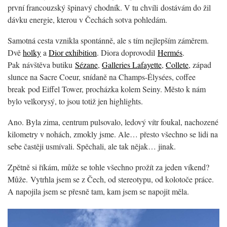
první francouzský špinavý chodník. V tu chvíli dostávám do žil
dávku energie, kterou v Čechách sotva pohledám.
Samotná cesta vznikla spontánně, ale s tím nejlepším záměrem.
Dvě
holky
a
Dior exhibition
. Diora doprovodil
Hermés
.
Pak návštěva butiku
Sézane
,
Galleries Lafayette
,
Collete
, západ
slunce na Sacre Coeur, snídaně na Champs-Élysées, coffee
break pod Eiffel Tower, procházka kolem Seiny. Město k nám
bylo velkorysý, to jsou totiž jen highlights.
Ano. Byla zima, centrum pulsovalo, ledový vítr foukal, nachozené
kilometry v nohách, zmokly jsme. Ale… přesto všechno se lidi na
sebe častěji usmívali. Spěchali, ale tak nějak… jinak.
Zpětně si říkám, může se tohle všechno prožít za jeden víkend?
Může. Vytrhla jsem se z Čech, od stereotypu, od kolotoče práce.
A napojila jsem se přesně tam, kam jsem se napojit měla.