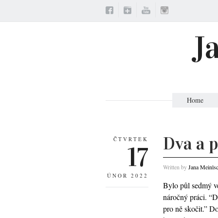
J
Home
Dva a 
ČTVRTEK
17
Written by
Jana Meinls
ÚNOR 2022
Bylo půl sedmý ve
náročný práci. “D
pro ně skočit.” Do 