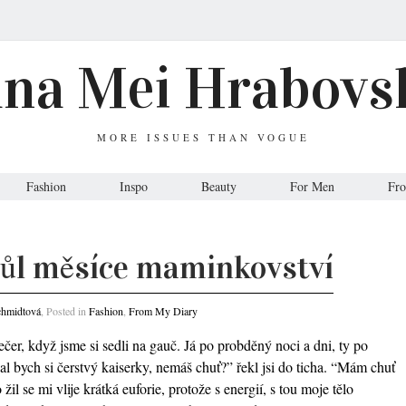
ana Mei Hrabovs
MORE ISSUES THAN VOGUE
Fashion
Inspo
Beauty
For Men
Fr
půl měsíce maminkovství
chmidtová
, Posted in
Fashion
,
From My Diary
čer, když jsme si sedli na gauč. Já po probděný noci a dni, ty po
al bych si čerstvý kaiserky, nemáš chuť?” řekl jsi do ticha. “Mám chuť
žil se mi vlije krátká euforie, protože s energií, s tou moje tělo