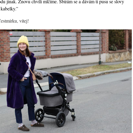
du jinak. Znovu chvíli mlčíme. Sbírám se a dávám ti pusu se slovy
 kabelky.”
stmírku, vítej!