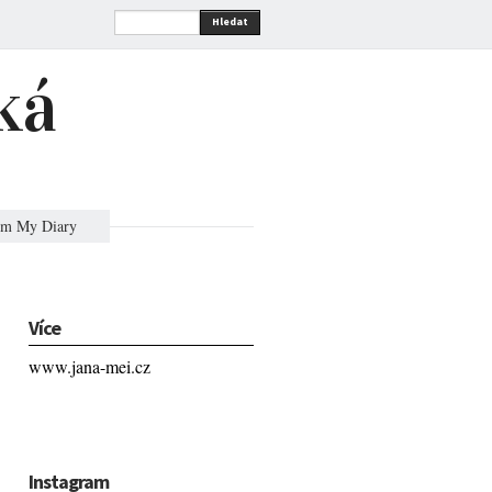
Hledat
ká
om My Diary
Více
www.jana-mei.cz
Instagram