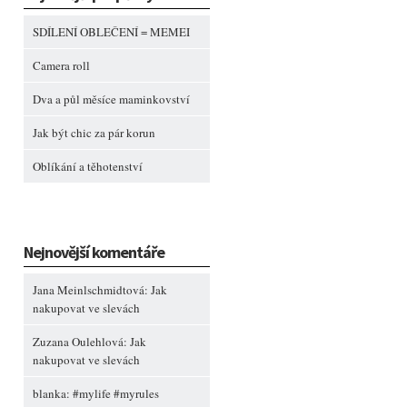
SDÍLENÍ OBLEČENÍ = MEMEI
Camera roll
Dva a půl měsíce maminkovství
Jak být chic za pár korun
Oblíkání a těhotenství
Nejnovější komentáře
Jana Meinlschmidtová
:
Jak
nakupovat ve slevách
Zuzana Oulehlová
:
Jak
nakupovat ve slevách
blanka
:
#mylife #myrules