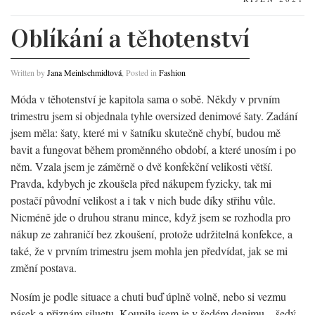
Oblíkání a těhotenství
Written by
Jana Meinlschmidtová
, Posted in
Fashion
Móda v těhotenství je kapitola sama o sobě. Někdy v prvním
trimestru jsem si objednala tyhle oversized denimové šaty. Zadání
jsem měla: šaty, které mi v šatníku skutečně chybí, budou mě
bavit a fungovat během proměnného období, a které unosím i po
něm. Vzala jsem je záměrně o dvě konfekční velikosti větší.
Pravda, kdybych je zkoušela před nákupem fyzicky, tak mi
postačí původní velikost a i tak v nich bude díky střihu vůle.
Nicméně jde o druhou stranu mince, když jsem se rozhodla pro
nákup ze zahraničí bez zkoušení, protože udržitelná konfekce, a
také, že v prvním trimestru jsem mohla jen předvídat, jak se mi
změní postava.
Nosím je podle situace a chuti buď úplně volně, nebo si vezmu
pásek a přiznám siluetu. Koupila jsem je v šedém denimu – šedý