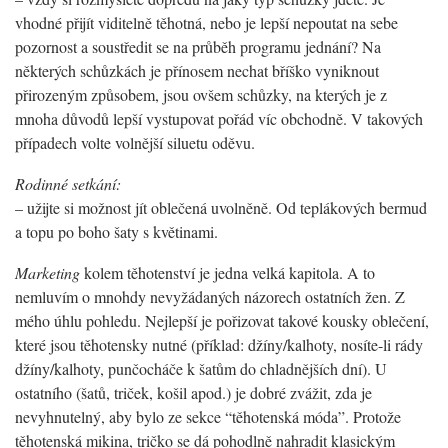
vhodné přijít viditelně těhotná, nebo je lepší nepoutat na sebe
pozornost a soustředit se na průběh programu jednání? Na
některých schůzkách je přínosem nechat bříško vyniknout
přirozeným způsobem, jsou ovšem schůzky, na kterých je z
mnoha důvodů lepší vystupovat pořád víc obchodně. V takových
případech volte volnější siluetu oděvu.
Rodinné setkání:
– užijte si možnost jít oblečená uvolněně. Od teplákových bermud
a topu po boho šaty s květinami.
Marketing
kolem těhotenství je jedna velká kapitola. A to
nemluvím o mnohdy nevyžádaných názorech ostatních žen. Z
mého úhlu pohledu. Nejlepší je pořizovat takové kousky oblečení,
které jsou těhotensky nutné (příklad: džíny/kalhoty, nosíte-li rády
džíny/kalhoty, punčocháče k šatům do chladnějších dní). U
ostatního (šatů, triček, košil apod.) je dobré zvážit, zda je
nevyhnutelný, aby bylo ze sekce “těhotenská móda”. Protože
těhotenská mikina, tričko se dá pohodlně nahradit klasickým