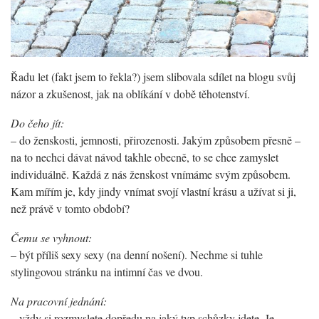
Řadu let (fakt jsem to řekla?) jsem slibovala sdílet na blogu svůj
názor a zkušenost, jak na oblíkání v době těhotenství.
Do čeho jít:
– do ženskosti, jemnosti, přirozenosti. Jakým způsobem přesně –
na to nechci dávat návod takhle obecně, to se chce zamyslet
individuálně. Každá z nás ženskost vnímáme svým způsobem.
Kam mířím je, kdy jindy vnímat svojí vlastní krásu a užívat si ji,
než právě v tomto období?
Čemu se vyhnout:
– být příliš sexy sexy (na denní nošení). Nechme si tuhle
stylingovou stránku na intimní čas ve dvou.
Na pracovní jednání:
– vždy si rozmyslete dopředu na jaký typ schůzky jdete. Je