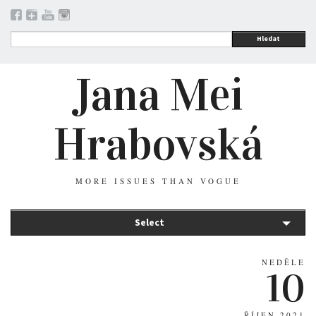
Hledat
Jana Mei
Hrabovská
MORE ISSUES THAN VOGUE
Select
NEDĚLE
10
ŘÍJEN 2021