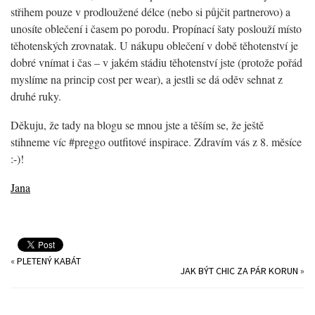
střihem pouze v prodloužené délce (nebo si půjčit partnerovo) a
unosíte oblečení i časem po porodu. Propínací šaty poslouží místo
těhotenských zrovnatak. U nákupu oblečení v době těhotenství je
dobré vnímat i čas – v jakém stádiu těhotenství jste (protože pořád
myslíme na princip cost per wear), a jestli se dá oděv sehnat z
druhé ruky.
Děkuju, že tady na blogu se mnou jste a těším se, že ještě
stihneme víc #preggo outfitové inspirace. Zdravím vás z 8. měsíce
:-)!
Jana
«
PLETENÝ KABÁT
JAK BÝT CHIC ZA PÁR KORUN
»