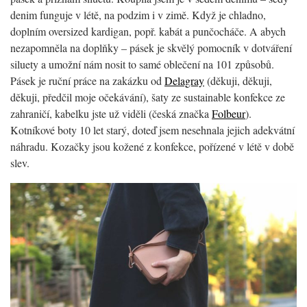
denim funguje v létě, na podzim i v zimě. Když je chladno,
doplním oversized kardigan, popř. kabát a punčocháče. A abych
nezapomněla na doplňky – pásek je skvělý pomocník v dotváření
siluety a umožní nám nosit to samé oblečení na 101 způsobů.
Pásek je ruční práce na zakázku od
Delagray
(děkuji, děkuji,
děkuji, předčil moje očekávání), šaty ze sustainable konfekce ze
zahraničí, kabelku jste už viděli (česká značka
Folbeur
).
Kotníkové boty 10 let starý, doteď jsem nesehnala jejich adekvátní
náhradu. Kozačky jsou kožené z konfekce, pořízené v létě v době
slev.