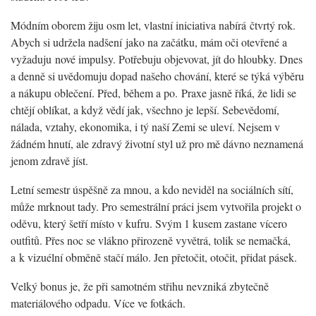
Módním oborem žiju osm let, vlastní iniciativa nabírá čtvrtý rok.
Abych si udržela nadšení jako na začátku, mám oči otevřené a
vyžaduju nové impulsy. Potřebuju objevovat, jít do hloubky. Dnes
a denně si uvědomuju dopad našeho chování, které se týká výběru
a nákupu oblečení. Před, během a po. Praxe jasně říká, že lidi se
chtějí oblíkat, a když vědí jak, všechno je lepší. Sebevědomí,
nálada, vztahy, ekonomika, i tý naší Zemi se uleví. Nejsem v
žádném hnutí, ale zdravý životní styl už pro mě dávno neznamená
jenom zdravě jíst.
Letní semestr úspěšně za mnou, a kdo neviděl na sociálních sítí,
může mrknout tady. Pro semestrální práci jsem vytvořila projekt o
oděvu, který šetří místo v kufru. Svým 1 kusem zastane vícero
outfitů. Přes noc se vlákno přirozeně vyvětrá, tolik se nemačká,
a k vizuélní obměně stačí málo. Jen přetočit, otočit, přidat pásek.
Velký bonus je, že při samotném střihu nevzniká zbytečně
materiálového odpadu. Více ve fotkách.