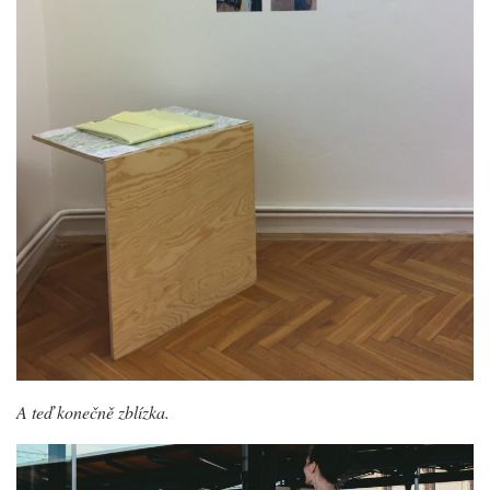
A teď konečně zblízka.