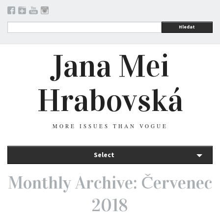
Hledat
Jana Mei
Hrabovská
MORE ISSUES THAN VOGUE
Select
Monthly Archive: Červenec
2018