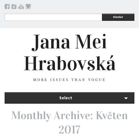
Hledat
Jana Mei
Hrabovská
MORE ISSUES THAN VOGUE
Select
Monthly Archive: Květen
2017