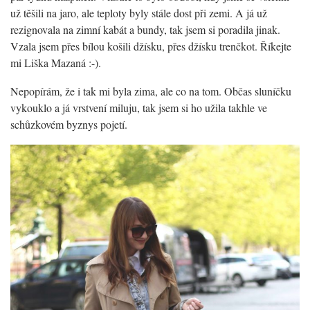
už těšili na jaro, ale teploty byly stále dost při zemi. A já už
rezignovala na zimní kabát a bundy, tak jsem si poradila jinak.
Vzala jsem přes bílou košili džísku, přes džísku trenčkot. Říkejte
mi Liška Mazaná :-).
Nepopírám, že i tak mi byla zima, ale co na tom. Občas sluníčku
vykouklo a já vrstvení miluju, tak jsem si ho užila takhle ve
schůzkovém byznys pojetí.