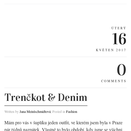
ÚTERÝ
16
KVĚTEN 2017
0
COMMENTS
Trenčkot & Denim
Written by
Jana Meinlschmidtová
, Posted in
Fashion
Mám pro vás v šuplíku jeden outfit, ve kterém jsem byla v Praze
pár týdnů nazpátek. Vlastně to bylo období, kdy jsme se všichni