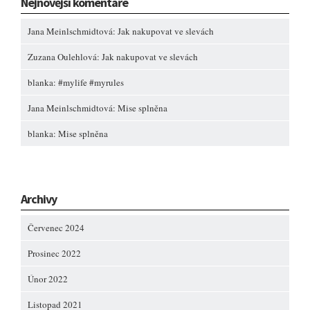
Nejnovější komentáře
Jana Meinlschmidtová
:
Jak nakupovat ve slevách
Zuzana Oulehlová
:
Jak nakupovat ve slevách
blanka
:
#mylife #myrules
Jana Meinlschmidtová
:
Mise splněna
blanka
:
Mise splněna
Archivy
Červenec 2024
Prosinec 2022
Únor 2022
Listopad 2021