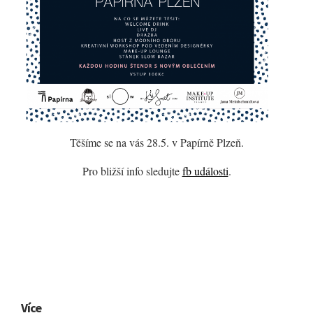
Těšíme se na vás 28.5. v Papírně Plzeň.
Pro bližší info sledujte
fb události
.
Více