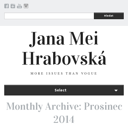
Hledat
Jana Mei
Hrabovská
MORE ISSUES THAN VOGUE
Select
Monthly Archive: Prosinec
2014