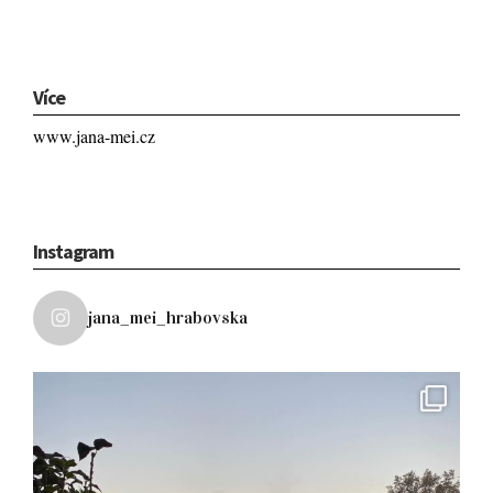
Více
www.jana-mei.cz
Instagram
jana_mei_hrabovska