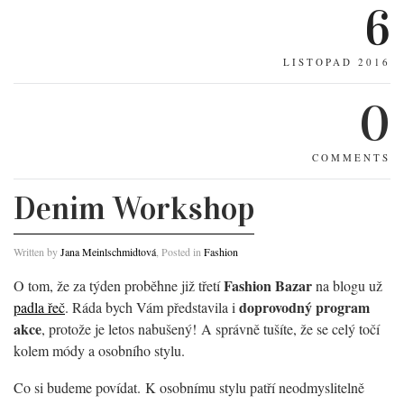
6
LISTOPAD 2016
0
COMMENTS
Denim Workshop
Written by
Jana Meinlschmidtová
, Posted in
Fashion
Fashion Bazar
O tom, že za týden proběhne již třetí
na blogu už
doprovodný program
padla řeč
. Ráda bych Vám představila i
akce
, protože je letos nabušený! A správně tušíte, že se celý točí
kolem módy a osobního stylu.
Co si budeme povídat. K osobnímu stylu patří neodmyslitelně