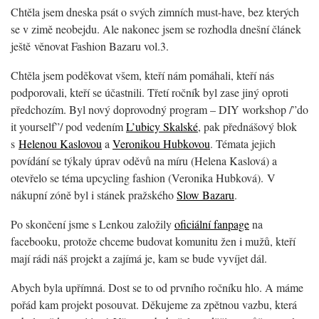
Chtěla jsem dneska psát o svých zimních must-have, bez kterých
se v zimě neobejdu. Ale nakonec jsem se rozhodla dnešní článek
ještě věnovat Fashion Bazaru vol.3.
Chtěla jsem poděkovat všem, kteří nám pomáhali, kteří nás
podporovali, kteří se účastnili. Třetí ročník byl zase jiný oproti
předchozím. Byl nový doprovodný program – DIY workshop /”do
it yourself”/ pod vedením
L’ubicy Skalské
, pak přednášový blok
s
Helenou Kaslovou
a
Veronikou Hubkovou
. Témata jejich
povídání se týkaly úprav oděvů na míru (Helena Kaslová) a
otevřelo se téma upcycling fashion (Veronika Hubková). V
nákupní zóně byl i stánek pražského
Slow Bazaru
.
Po skončení jsme s Lenkou založily
oficiální fanpage
na
facebooku, protože chceme budovat komunitu žen i mužů, kteří
mají rádi náš projekt a zajímá je, kam se bude vyvíjet dál.
Abych byla upřímná. Dost se to od prvního ročníku hlo. A máme
pořád kam projekt posouvat. Děkujeme za zpětnou vazbu, která