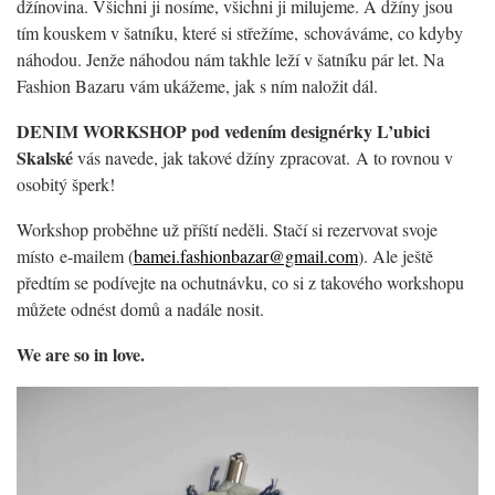
džínovina. Všichni ji nosíme, všichni ji milujeme. A džíny jsou
tím kouskem v šatníku, které si střežíme, schováváme, co kdyby
náhodou. Jenže náhodou nám takhle leží v šatníku pár let. Na
Fashion Bazaru vám ukážeme, jak s ním naložit dál.
DENIM WORKSHOP pod vedením designérky L’ubici
Skalské
vás navede, jak takové džíny zpracovat. A to rovnou v
osobitý šperk!
Workshop proběhne už příští neděli. Stačí si rezervovat svoje
místo e-mailem (
bamei.fashionbazar@gmail.com
). Ale ještě
předtím se podívejte na ochutnávku, co si z takového workshopu
můžete odnést domů a nadále nosit.
We are so in love.