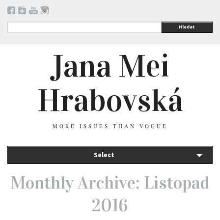
Hledat
Jana Mei
Hrabovská
MORE ISSUES THAN VOGUE
Select
Monthly Archive: Listopad
2016