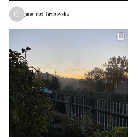
jana_mei_hrabovska