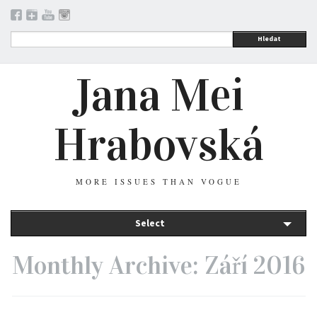
Hledat
Jana Mei
Hrabovská
MORE ISSUES THAN VOGUE
Select
Monthly Archive: Září 2016