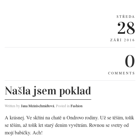
STŘEDA
28
ZÁŘÍ 2016
0
COMMENTS
Našla jsem poklad
Written by
Jana Meinlschmidtová
, Posted in
Fashion
A krásnej. Ve skříni na chatě u Ondrovo rodiny. Už se těším, tolik
se těším, až tolik let starý denim vyvětrám. Rovnou se svetry od
mojí babičky. Ach!