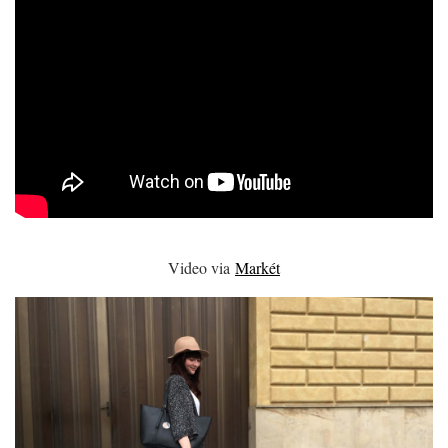
Video via
Markét