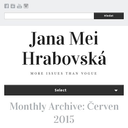
Hledat
Jana Mei
Hrabovská
MORE ISSUES THAN VOGUE
Select
Monthly Archive: Červen
2015