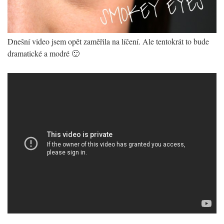
Dnešní video jsem opět zaměřila na líčení. Ale tentokrát to bude
dramatické a modré 🙂