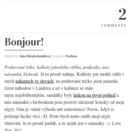
2
COMMENTS
Bonjour!
Written by
Jana Meinlschmidtová
, Posted in
Fashion
Pruhované triko, kalhoty pánského střihu, podpatky, mix
náramků, klobouk
. Já to prostě miluju. Kalhoty jste mohli vidět v
mých
nákupech ve slevách
, na pruhované tričko jsem narazila
čirou náhodou v Lindexu a už v kabince se stalo
mým nejoblíbenějším, sandálky byly
láskou na první pohled
a
mix náramků s kloboukem jsou poctivě odcizené kousky od mojí
ségry. Ona je vážně výhoda mít sourozence! Navíc, když si
pořizuje hezké věci :-D. Proto bych tento outfit mojí ségře
věnovala. Je to prostě parťák, a že nejde jen o náramky :-). Love
You, Sis!