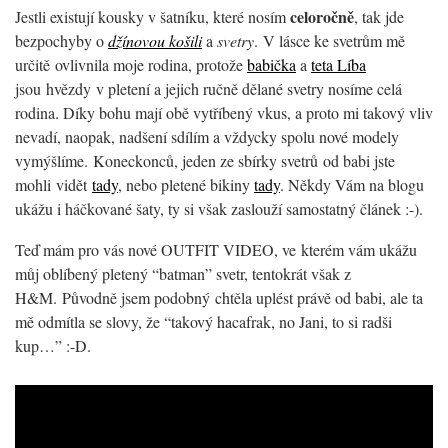
celoročně
Jestli existují kousky v šatníku, které nosím
, tak jde
bezpochyby o
džínovou košili
a
svetry
. V lásce ke svetrům mě
určitě ovlivnila moje rodina, protože
babička
a
teta Líba
jsou hvězdy v pletení a jejich ručně dělané svetry nosíme celá
rodina. Díky bohu mají obě vytříbený vkus, a proto mi takový vliv
nevadí, naopak, nadšení sdílím a vždycky spolu nové modely
vymýšlíme. Koneckonců, jeden ze sbírky svetrů od babi jste
mohli vidět
tady
, nebo pletené bikiny
tady
. Někdy Vám na blogu
ukážu i háčkované šaty, ty si však zaslouží samostatný článek :-).
Teď mám pro vás nové OUTFIT VIDEO, ve kterém vám ukážu
můj oblíbený pletený “batman” svetr, tentokrát však z
H&M. Původně jsem podobný chtěla uplést právě od babi, ale ta
mě odmítla se slovy, že “takový hacafrak, no Jani, to si radši
kup…” :-D.