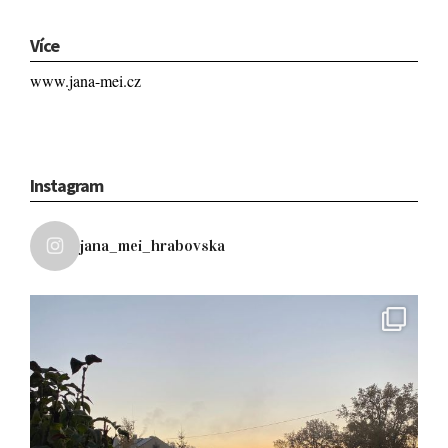
Více
www.jana-mei.cz
Instagram
jana_mei_hrabovska