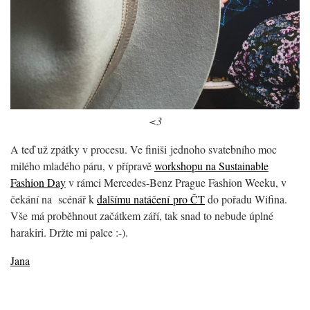
<3
A teď už zpátky v procesu. Ve finiši jednoho svatebního moc
milého mladého páru, v přípravě
workshopu na Sustainable
Fashion Day
v rámci Mercedes-Benz Prague Fashion Weeku, v
čekání na scénář k
dalšímu natáčení pro ČT
do pořadu Wifina.
Vše má proběhnout začátkem září, tak snad to nebude úplné
harakiri. Držte mi palce :-).
Jana