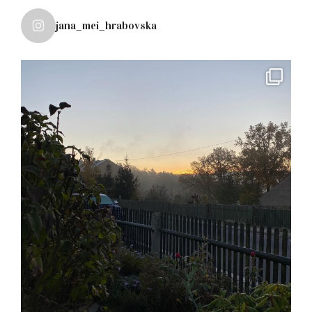
jana_mei_hrabovska