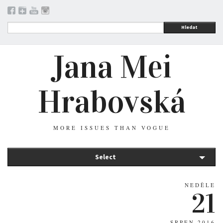
Hledat
Jana Mei
Hrabovská
MORE ISSUES THAN VOGUE
Select
NEDĚLE
21
SRPEN 2016