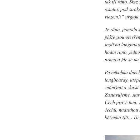
tak tři ráno. Skr
ostatní, pod širák
vlezem!!” urguju.
Je ráno, pomalu s
pláže jsou otevřen
jezdí na longboar
hodin ráno, jedno 
prkna a jde se na 
Po několika dnech
longboardy, utop
známými a zkusit 
Zastavujeme, stav
Čech právě tam.
čechů, nadruhou s
běžného žití… To 