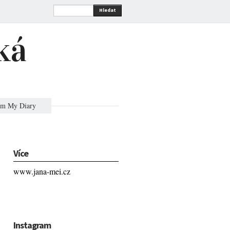
Hledat
ká
om My Diary
Více
www.jana-mei.cz
Instagram