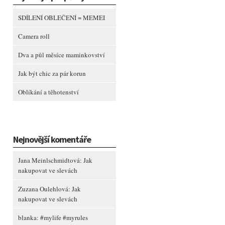
SDÍLENÍ OBLEČENÍ = MEMEI
Camera roll
Dva a půl měsíce maminkovství
Jak být chic za pár korun
Oblíkání a těhotenství
Nejnovější komentáře
Jana Meinlschmidtová
:
Jak
nakupovat ve slevách
Zuzana Oulehlová
:
Jak
nakupovat ve slevách
blanka
:
#mylife #myrules