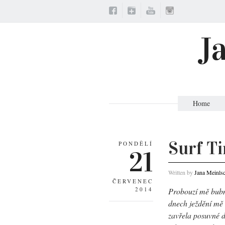
J
Home
Surf T
PONDĚLÍ
21
Written by
Jana Meinls
ČERVENEC
2014
Probouzí mě bubno
dnech ježdění mě 
zavřela posuvné d