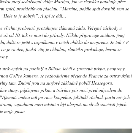
z škvíru mezi sedačkami vidím Martina, jak ve slejváku natahuje přes
em spící, protidešťovou plachtu. “Martine, pojďte spát dovnitř, sem se
 “Hele to je dobrý!”. A spí se dál…
e všichni probouzí, protahujou zlámaná záda. Veřejné záchody u
é až od 10, tak se musí do přírody. Někdo připravuje snídani, jinej
du, další se ještě s ospalkama v očích obléká do neoprenu. Je tak 7-8
co je za den, fouká vítr, je chladno, sluníčko prokukuje, berou se
vlny.
 strávených na pobřeží u Bilbaa, lehčí o ztracená prkna, neopreny,
enou GoPro kameru, se rozhodujeme přejet do Francie za ostravskými
vlny tam. Známí jsou na surfové základně poblíž Hossegoru.
íme stany, půjčujeme prkna a trávíme pár nocí před odjezdem do
Příjemná změna mít po ruce koupelnu, jakžtakž záchod, partu nových
tranu, zapadnout mezi místní a být alespoň na chvíli součástí jejich
je moje gusto.