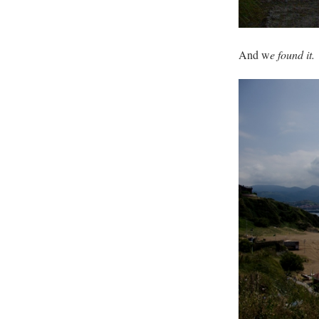
And w
e found it.