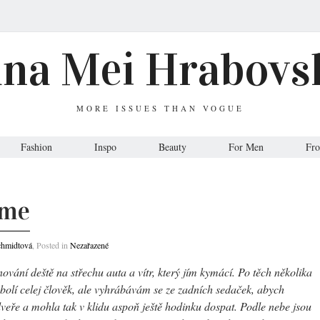
ana Mei Hrabovs
MORE ISSUES THAN VOGUE
Fashion
Inspo
Beauty
For Men
Fr
ime
chmidtová
, Posted in
Nezařazené
vání deště na střechu auta a vítr, který jím kymácí. Po těch několika
bolí celej člověk, ale vyhrábávám se ze zadních sedaček, abych
veře a mohla tak v klidu aspoň ještě hodinku dospat. Podle nebe jsou