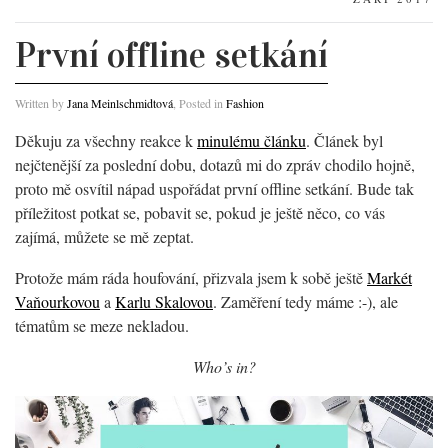
První offline setkání
Written by
Jana Meinlschmidtová
, Posted in
Fashion
Děkuju za všechny reakce k
minulému článku
. Článek byl
nejčtenější za poslední dobu, dotazů mi do zpráv chodilo hojně,
proto mě osvítil nápad uspořádat první offline setkání. Bude tak
příležitost potkat se, pobavit se, pokud je ještě něco, co vás
zajímá, můžete se mě zeptat.
Protože mám ráda houfování, přizvala jsem k sobě ještě
Markét
Vaňourkovou
a
Karlu Skalovou
. Zaměření tedy máme :-), ale
tématům se meze nekladou.
Who’s in?