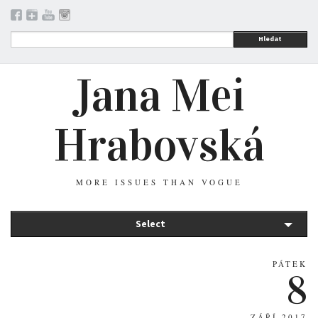
Hledat
Jana Mei
Hrabovská
MORE ISSUES THAN VOGUE
Select
PÁTEK
8
ZÁŘÍ 2017