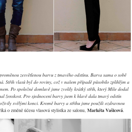
proměnou zesvětlenou barvu z tmavého odstínu. Barva sama o sobě
. Střih vlasů byl do roviny, což v našem případě působilo zplihlým a
m. Po společné domluvě jsme zvolily krátký střih, který Míše dodal
al ženskost. Pro sjednocení barvy jsem k hlavě dala tmavý odstín
 oživily svělými konci. Kromě barvy a střihu jsme použili ozdravnou
Markéta Vašicová
íká o změně účesu vlasová stylistka ze salonu,
.