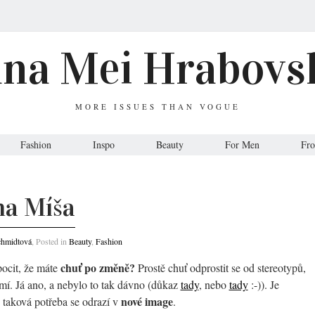
ana Mei Hrabovs
MORE ISSUES THAN VOGUE
Fashion
Inspo
Beauty
For Men
Fr
a Míša
chmidtová
, Posted in
Beauty
,
Fashion
chuť po změně?
pocit, že máte
Prostě chuť odprostit se od stereotypů,
mí. Já ano, a nebylo to tak dávno (důkaz
tady
, nebo
tady
:-)). Je
nové image
taková potřeba se odrazí v
.