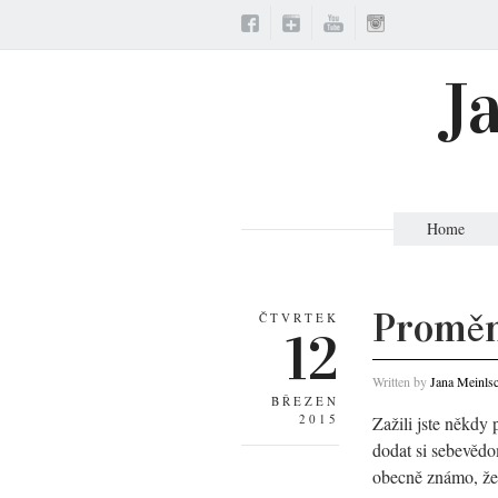
J
Home
Proměn
ČTVRTEK
12
Written by
Jana Meinls
BŘEZEN
2015
Zažili jste někdy 
dodat si sebevědo
obecně známo, že 