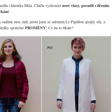
nové vlasy, poradit s líčením
odla i klientka Míša. Chtěla vyzkoušet
lékání
.
radíme moc rádi, proto jsme se salonem Le Papillon spojily síly, a
PROMĚNY
sledky společné
! Co na to říkáte?