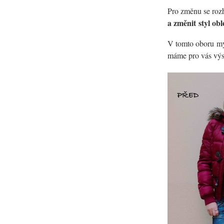
Pro změnu se rozh
a změnit styl ob
V tomto oboru my 
máme pro vás vý