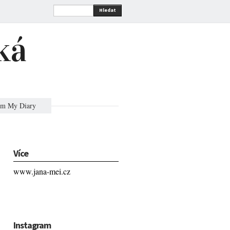
Hledat
ká
om My Diary
Více
www.jana-mei.cz
Instagram