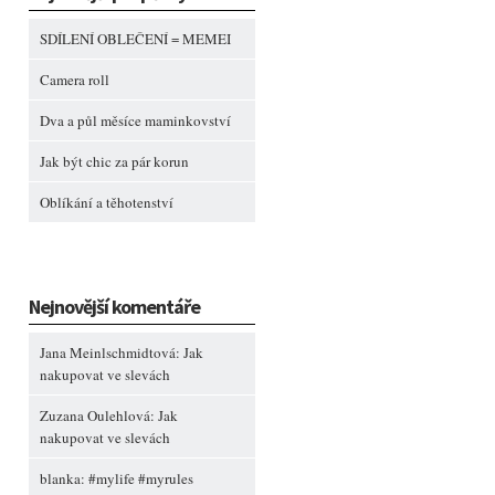
SDÍLENÍ OBLEČENÍ = MEMEI
Camera roll
Dva a půl měsíce maminkovství
Jak být chic za pár korun
Oblíkání a těhotenství
Nejnovější komentáře
Jana Meinlschmidtová
:
Jak
nakupovat ve slevách
Zuzana Oulehlová
:
Jak
nakupovat ve slevách
blanka
:
#mylife #myrules