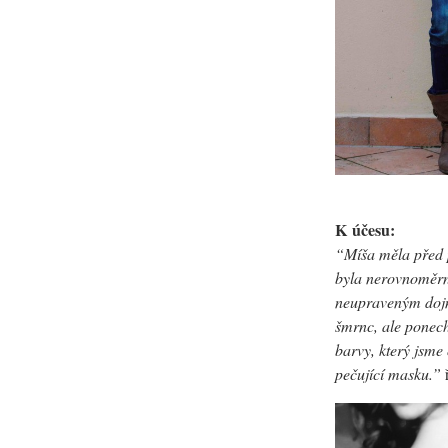
K účesu:
“Míša měla před 
byla nerovnoměrná
neupraveným dojme
šmrnc, ale ponech
barvy, který jsme
pečující masku.”
ř