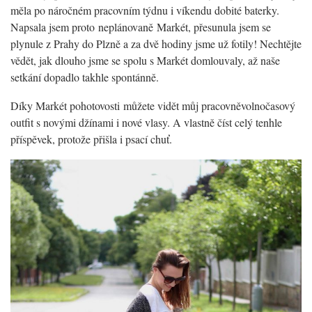
měla po náročném pracovním týdnu i víkendu dobité baterky.
Napsala jsem proto neplánovaně Markét, přesunula jsem se
plynule z Prahy do Plzně a za dvě hodiny jsme už fotily! Nechtějte
vědět, jak dlouho jsme se spolu s Markét domlouvaly, až naše
setkání dopadlo takhle spontánně.
Díky Markét pohotovosti můžete vidět můj pracovněvolnočasový
outfit s novými džínami i nové vlasy. A vlastně číst celý tenhle
příspěvek, protože přišla i psací chuť.