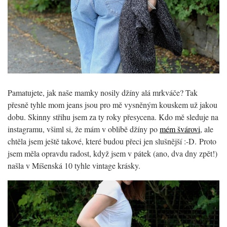
Pamatujete, jak naše mamky nosily džíny alá mrkváče? Tak
přesně tyhle mom jeans jsou pro mě vysněným kouskem už jakou
dobu. Skinny střihu jsem za ty roky přesycena. Kdo mě sleduje na
instagramu, všiml si, že mám v oblibě džíny po
mém švárovi
, ale
chtěla jsem ještě takové, které budou přeci jen slušnější :-D. Proto
jsem měla opravdu radost, když jsem v pátek (ano, dva dny zpět!)
našla v Míšenská 10 tyhle vintage krásky.