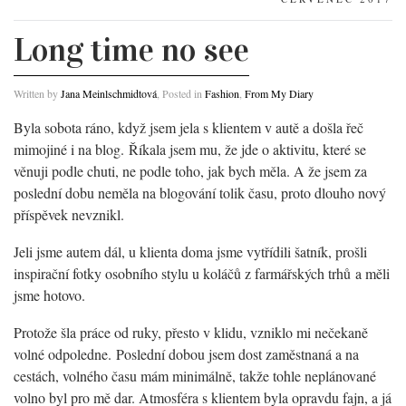
Long time no see
Written by
Jana Meinlschmidtová
, Posted in
Fashion
,
From My Diary
Byla sobota ráno, když jsem jela s klientem v autě a došla řeč
mimojiné i na blog. Říkala jsem mu, že jde o aktivitu, které se
věnuji podle chuti, ne podle toho, jak bych měla. A že jsem za
poslední dobu neměla na blogování tolik času, proto dlouho nový
příspěvek nevznikl.
Jeli jsme autem dál, u klienta doma jsme vytřídili šatník, prošli
inspirační fotky osobního stylu u koláčů z farmářských trhů a měli
jsme hotovo.
Protože šla práce od ruky, přesto v klidu, vzniklo mi nečekaně
volné odpoledne. Poslední dobou jsem dost zaměstnaná a na
cestách, volného času mám minimálně, takže tohle neplánované
volno byl pro mě dar. Atmosféra s klientem byla opravdu fajn, a já