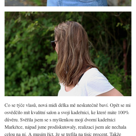
Co se týče vlasů, nová midi délka mě neskutečně baví. Opět se mi
osvědčilo mít kvalitní salon a svojí kadeřnici, ke které máte 100%
důvěru. Svěřila jsem se s myšlenkou mojí dvorní kadeřnici
Markétce, nápad jsme prodiskutovaly, realizaci jsem ale nechala
celou na ní. A musím říct, že se trefila na tisíc procent. Takže