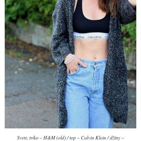
Svetr, triko – H&M (old) / top – Calvin Klein / džíny –