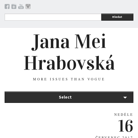
Hledat
Jana Mei
Hrabovská
MORE ISSUES THAN VOGUE
Select
NEDĚLE
16
ČERVENEC 2017