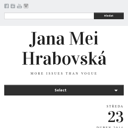
Hledat
Jana Mei
Hrabovská
MORE ISSUES THAN VOGUE
Select
STŘEDA
23
DUBEN 2014