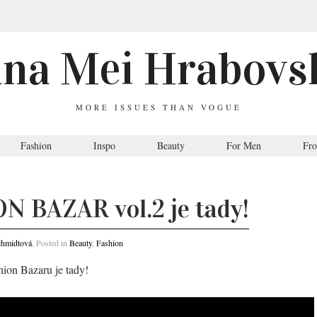
ana Mei Hrabovs
MORE ISSUES THAN VOGUE
Fashion
Inspo
Beauty
For Men
Fr
N BAZAR vol.2 je tady!
chmidtová
, Posted in
Beauty
,
Fashion
ion Bazaru je tady!