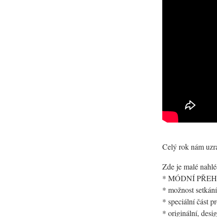
Celý rok nám uzr
Zde je malé nahl
* MÓDNÍ PŘEHL
* možnost setká
* speciální část 
* originální, des