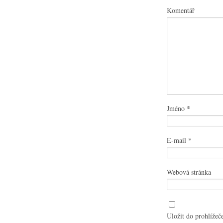
Komentář
Jméno
*
E-mail
*
Webová stránka
Uložit do prohlížeč