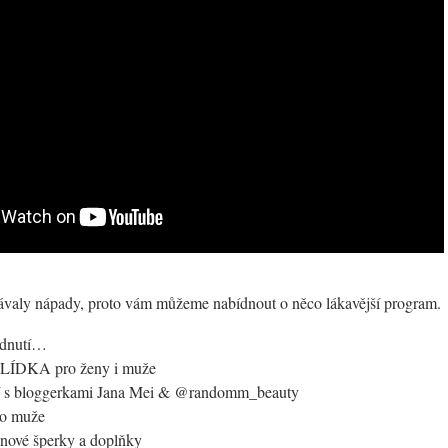
ávaly nápady, proto vám můžeme nabídnout o něco lákavější program.
édnutí…
ÍDKA pro ženy i muže
ní s bloggerkami Jana Mei & @randomm_beauty
pro muže
ignové šperky a doplňky