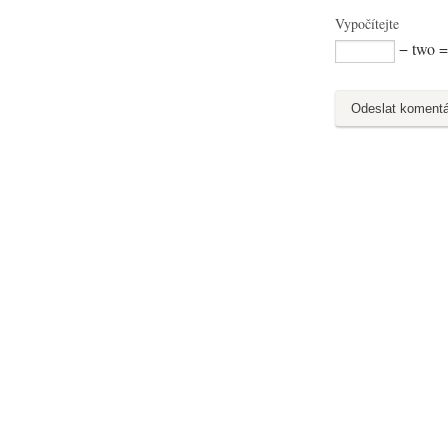
Vypočítejte
− two =