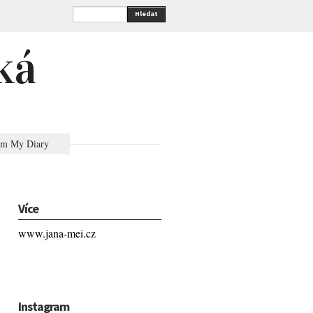
Hledat
ká
om My Diary
Více
www.jana-mei.cz
Instagram