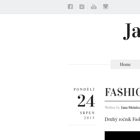
J
Home
FASHIO
PONDĚLÍ
24
Written by
Jana Meinls
SRPEN
2015
Druhý ročník Fash