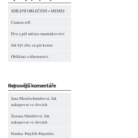
SDÍLENÍ OBLEČENÍ = MEMEI
Camera roll
Dva a půl měsíce maminkovství
Jak být chic za pár korun
Oblíkání a těhotenství
Nejnovější komentáře
Jana Meinlschmidtová
:
Jak
nakupovat ve slevách
Zuzana Oulehlová
:
Jak
nakupovat ve slevách
blanka
:
#mylife #myrules