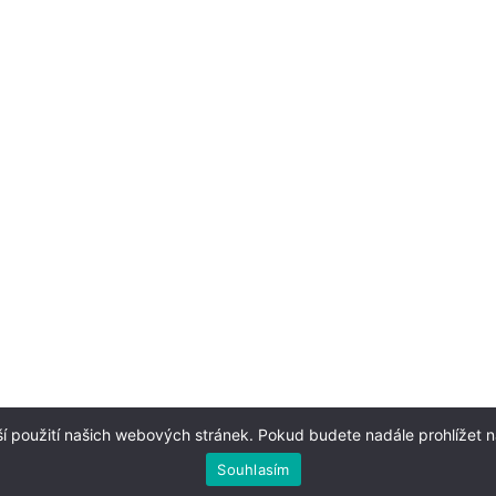
í použití našich webových stránek. Pokud budete nadále prohlížet n
Copyright 2013 Quarter
and Jana-Mei
.
Souhlasím