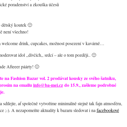
ické poradenství a zkouška účesů
) dětský koutek 🙂
ě není všechno!
na welcome drink, cupcakes, možnost posezení v kavárně…
derovat idol ,,dívčích,, srdcí – ale o tom později.. 🙂
de Afteeer páárty! 🙂
te na Fashion Bazar vol. 2 prodávat kousky ze svého šatníku,
 prosím na emailu
info@ba-mei.cz
do 15.9., zašleme podrobné
je.
 sdílejte, ať společně vytvoříme minimálně stejně tak fajn atmosféru,
ce ;-). A nezapomeňte aktuality k bazaru sledovat i na
facebookové