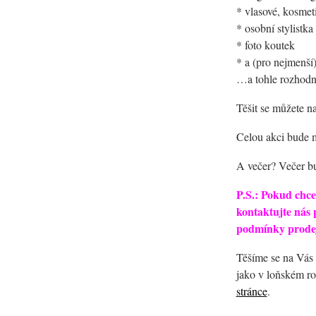
* vlasové, kosmet
* osobní stylistka
* foto koutek
* a (pro nejmenší
…a tohle rozhodn
Těšit se můžete 
Celou akci bude mo
A večer? Večer bu
P.S.: Pokud chce
kontaktujte nás
podmínky prode
Těšíme se na Vás a
jako v loňském ro
stránce
.