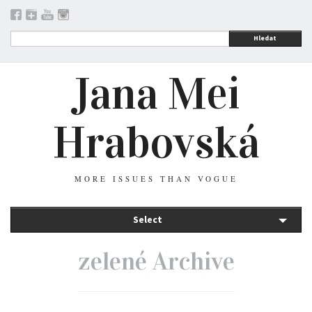
Hledat
Jana Mei
Hrabovská
MORE ISSUES THAN VOGUE
Select
zelené Archive