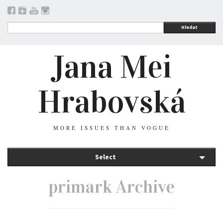
Hledat
Jana Mei
Hrabovská
MORE ISSUES THAN VOGUE
Select
primark Archive