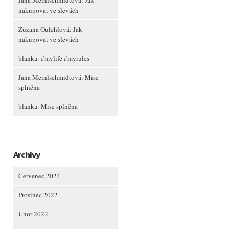
Jana Meinlschmidtová
:
Jak
nakupovat ve slevách
Zuzana Oulehlová
:
Jak
nakupovat ve slevách
blanka
:
#mylife #myrules
Jana Meinlschmidtová
:
Mise
splněna
blanka
:
Mise splněna
Archivy
Červenec 2024
Prosinec 2022
Únor 2022