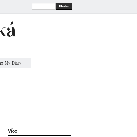
Hledat
ká
om My Diary
Více