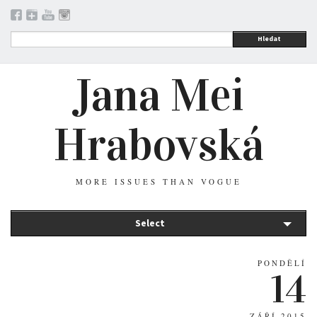
Hledat
Jana Mei
Hrabovská
MORE ISSUES THAN VOGUE
Select
PONDĚLÍ
14
ZÁŘÍ 2015