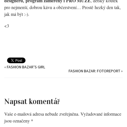
designérů, program zaměřený i PRO MUŽE
, dětský koutek
pro nejmenší, dobrou kávu a občerstvení… Prostě hezký den tak,
jak má být :-).
<3
«
FASHION BAZAR’S GIRL
FASHION BAZAR: FOTOREPORT
»
Napsat komentář
Vaše e-mailová adresa nebude zveřejněna.
Vyžadované informace
jsou označeny
*