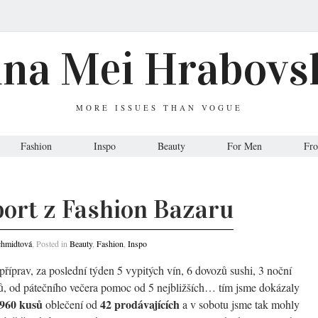
ana Mei Hrabovs
MORE ISSUES THAN VOGUE
Fashion
Inspo
Beauty
For Men
Fr
port z Fashion Bazaru
chmidtová
, Posted in
Beauty
,
Fashion
,
Inspo
říprav, za poslední týden 5 vypitých vín, 6 dovozů sushi, 3 noční
ů, od pátečního večera pomoc od 5 nejbližších… tím jsme dokázaly
960 kusů
42 prodávajících
oblečení od
a v sobotu jsme tak mohly