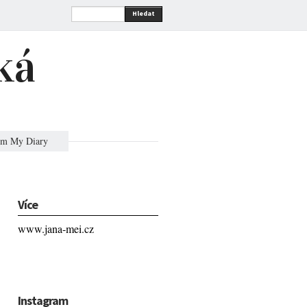
Hledat
ká
om My Diary
Více
www.jana-mei.cz
Instagram