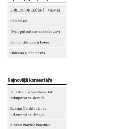
SDÍLENÍ OBLEČENÍ = MEMEI
Camera roll
Dva a půl měsíce maminkovství
Jak být chic za pár korun
Oblíkání a těhotenství
Nejnovější komentáře
Jana Meinlschmidtová
:
Jak
nakupovat ve slevách
Zuzana Oulehlová
:
Jak
nakupovat ve slevách
blanka
:
#mylife #myrules