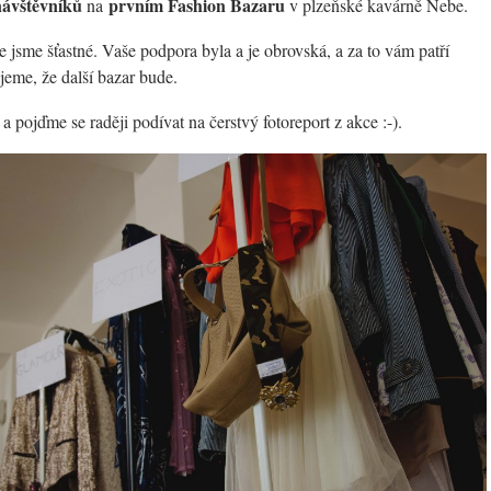
návštěvníků
prvním Fashion Bazaru
na
v plzeňské kavárně Nebe.
e jsme šťastné. Vaše podpora byla a je obrovská, a za to vám patří
jeme, že další bazar bude.
a pojďme se raději podívat na čerstvý fotoreport z akce :-).