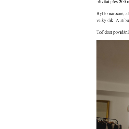
200 
přivítat přes
Byl to náročné, al
velký dík! A slibu
Teď dost povídání 