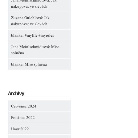
Jana Meinlschmidtová
:
Jak
nakupovat ve slevách
Zuzana Oulehlová
:
Jak
nakupovat ve slevách
blanka
:
#mylife #myrules
Jana Meinlschmidtová
:
Mise
splněna
blanka
:
Mise splněna
Archivy
Červenec 2024
Prosinec 2022
Únor 2022