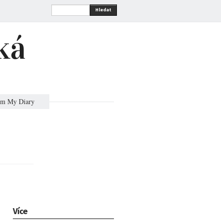
Hledat
ká
om My Diary
Více