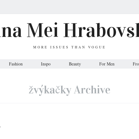
ana Mei Hrabovs
MORE ISSUES THAN VOGUE
Fashion
Inspo
Beauty
For Men
Fr
žvýkačky Archive
.