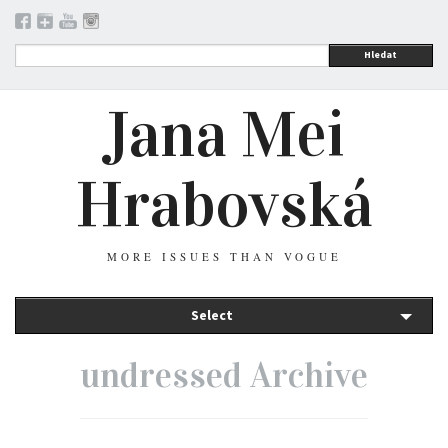
Hledat
Jana Mei
Hrabovská
MORE ISSUES THAN VOGUE
Select
undressed Archive