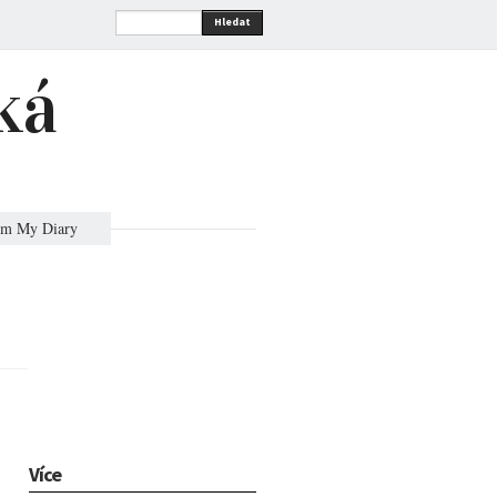
Hledat
ká
om My Diary
Více