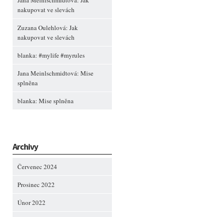
Jana Meinlschmidtová
:
Jak
nakupovat ve slevách
Zuzana Oulehlová
:
Jak
nakupovat ve slevách
blanka
:
#mylife #myrules
Jana Meinlschmidtová
:
Mise
splněna
blanka
:
Mise splněna
Archivy
Červenec 2024
Prosinec 2022
Únor 2022