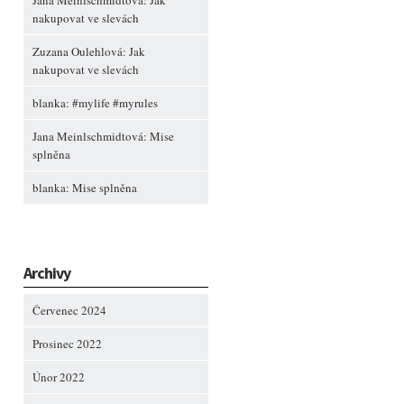
Jana Meinlschmidtová
:
Jak
nakupovat ve slevách
Zuzana Oulehlová
:
Jak
nakupovat ve slevách
blanka
:
#mylife #myrules
Jana Meinlschmidtová
:
Mise
splněna
blanka
:
Mise splněna
Archivy
Červenec 2024
Prosinec 2022
Únor 2022