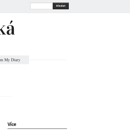
Hledat
ká
om My Diary
Více