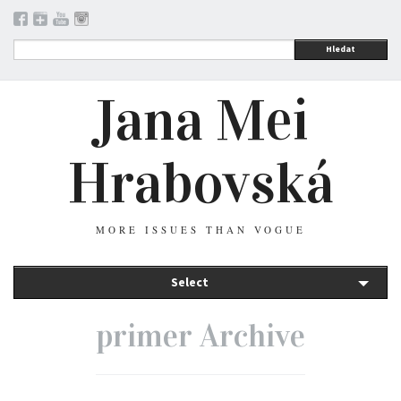
Hledat
Jana Mei
Hrabovská
MORE ISSUES THAN VOGUE
Select
primer Archive