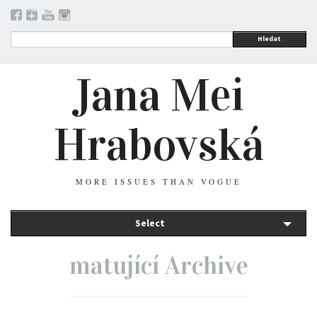
Hledat
Jana Mei
Hrabovská
MORE ISSUES THAN VOGUE
Select
matující Archive