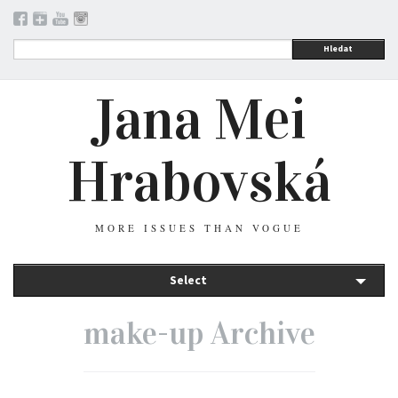
Hledat
Jana Mei
Hrabovská
MORE ISSUES THAN VOGUE
Select
make-up Archive