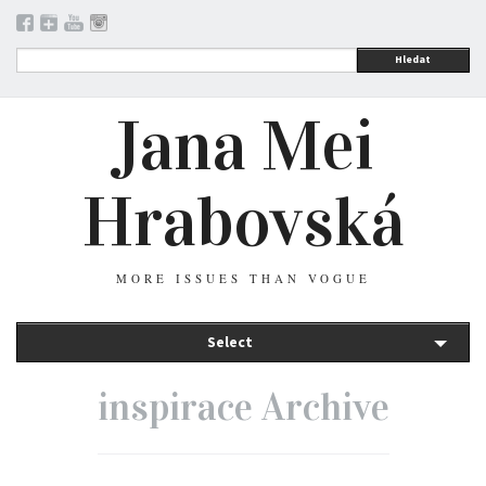
Hledat
Jana Mei
Hrabovská
MORE ISSUES THAN VOGUE
Select
inspirace Archive