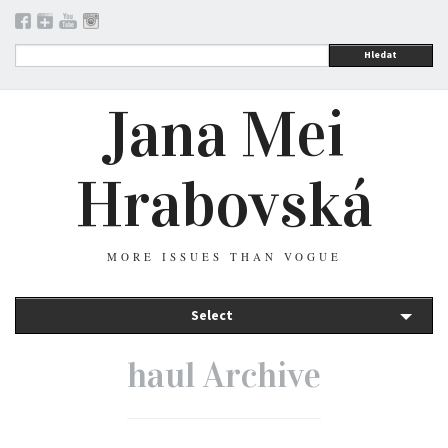
Hledat
Jana Mei
Hrabovská
MORE ISSUES THAN VOGUE
Select
haul Archive