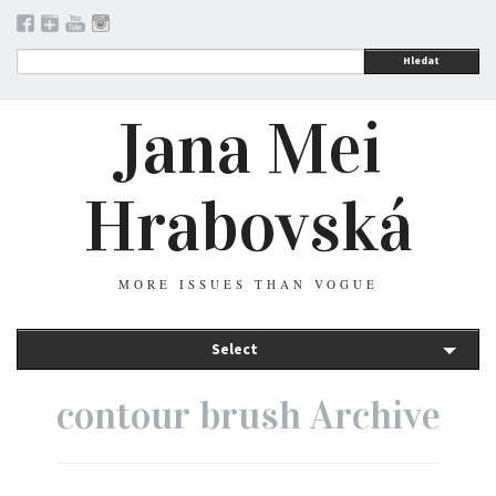
Hledat
Jana Mei
Hrabovská
MORE ISSUES THAN VOGUE
Select
contour brush Archive