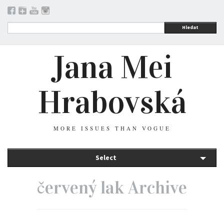
Hledat
Jana Mei
Hrabovská
MORE ISSUES THAN VOGUE
Select
červený lak Archive