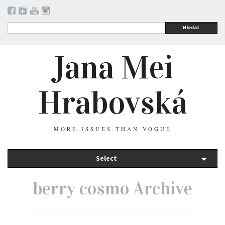
Hledat
Jana Mei
Hrabovská
MORE ISSUES THAN VOGUE
Select
berry cosmo Archive